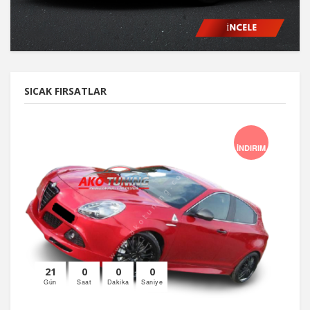
SICAK FIRSATLAR
İNDIRIM
21
0
0
0
Gün
Saat
Dakika
Saniye