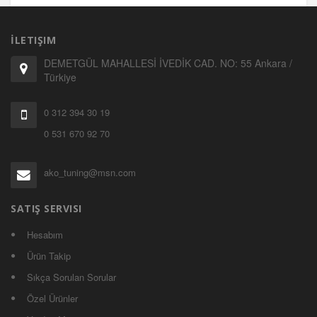
İLETIŞIM
DEMETGÜL MAHALLESİ İVEDİK CAD. NO: 55 Ankara /
Türkiye
0 312 394 30 19
0 531 670 92 70
ako_tuning@msn.com
SATIŞ SERVISI
Hesabım
Ürün Takip
Sıkça Sorulan Sorular
Özel Ürünler