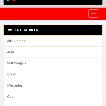
Toggle
navigati
KATEGORILER
Alfa Romeo
Audi
Volkswagen
BMW
Mercedes
Opel