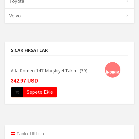
Toyota
Volvo
21
0
0
0
SICAK FIRSATLAR
Gün
Saat
Dakika
Saniye
Alfa Romeo 147 Marşbiyel Takımı (39)
İNDIRIM
342.97 USD
Sepete Ekle
Tablo
Liste