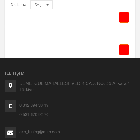
Sıralama
Seç
1
1
İLETIŞIM
DEMETGÜL MAHALLESİ İVEDİK CAD. NO: 55 Ankara /
Türkiye
0 312 394 30 19
0 531 670 92 70
ako_tuning@msn.com