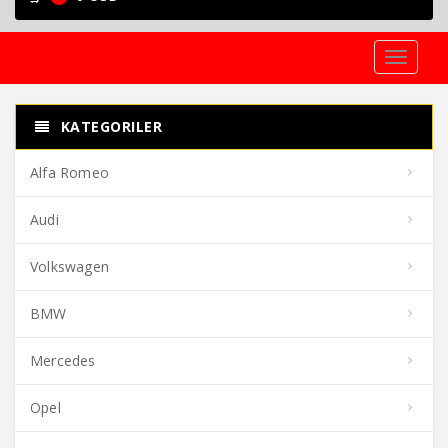
Toggle
navigati
KATEGORILER
Alfa Romeo
Audi
Volkswagen
BMW
Mercedes
Opel