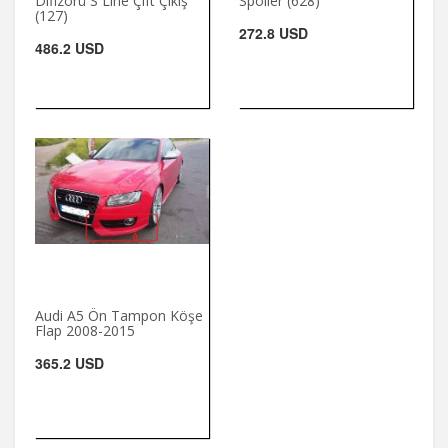
Difizörü S Line Çift Çıkış
Spoiler (628)
(127)
272.8 USD
486.2 USD
Audi A5 Ön Tampon Köşe
Flap 2008-2015
365.2 USD