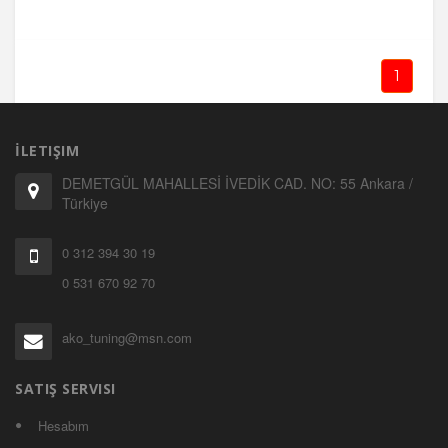
1
İLETIŞIM
DEMETGÜL MAHALLESİ İVEDİK CAD. NO: 55 Ankara /
Türkiye
0 312 394 30 19
0 531 670 92 70
ako_tuning@msn.com
SATIŞ SERVISI
Hesabım