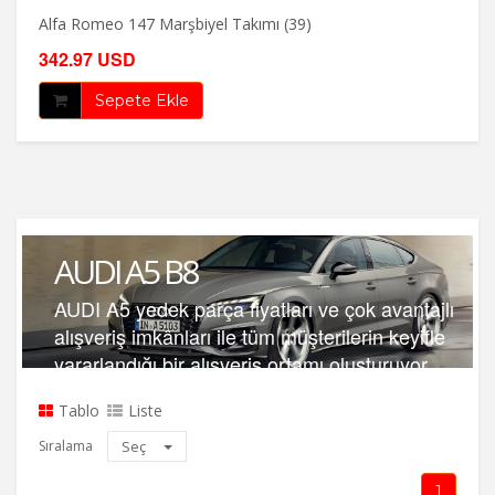
Alfa Romeo 147 Marşbiyel Takımı (39)
342.97 USD
Sepete Ekle
AUDI A5 B8
AUDI A5 yedek parça fiyatları ve çok avantajlı
alışveriş imkânları ile tüm müşterilerin keyifle
yararlandığı bir alışveriş ortamı oluşturuyor.
Tablo
Liste
Sıralama
Seç
1