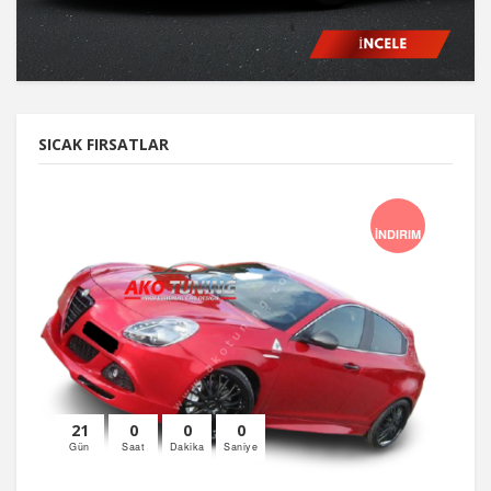
SICAK FIRSATLAR
İNDIRIM
21
0
0
0
Gün
Saat
Dakika
Saniye