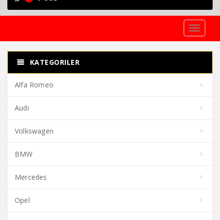
Toggle
navigati
KATEGORILER
Alfa Romeo
Audi
Volkswagen
BMW
Mercedes
Opel