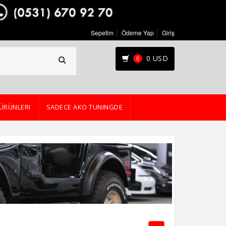
Sepetim
Ödeme Yap
Giriş
0 USD
0
ÜRÜNLERI
SADECE AKO TUNINGDE