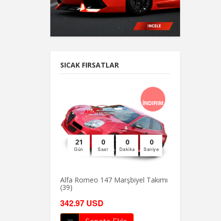
SICAK FIRSATLAR
İNDIRIM
21
0
0
0
Gün
Saat
Dakika
Saniye
Alfa Romeo 147 Marşbiyel Takımı
(39)
342.97 USD