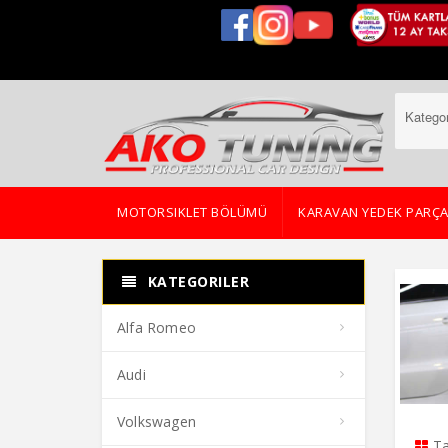
Kategor
MOTORSIKLET BÖLÜMÜ
KARAVAN YEDEK PARÇ
KATEGORILER
Alfa Romeo
Audi
Volkswagen
Ta