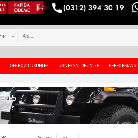
iler
A
OFF ROAD ÜRÜNLER
UNIVERSAL ÜRÜNLER
PERFORMANS 
CJ-5
CJ-5
blo
Sıralama