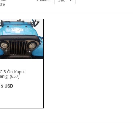
Seç
ste
 CJ5 Ön Kaput
rlığı (657)
15 USD