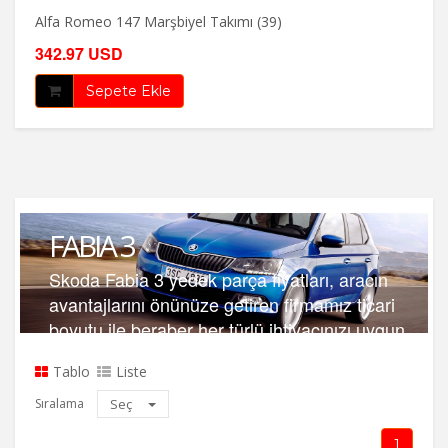
Alfa Romeo 147 Marşbiyel Takımı (39)
342.97 USD
Sepete Ekle
FABIA 3
Skoda Fabia 3 yedek parça fiyatları, aracın
avantajlarını önünüze getiren firmamız ticari
boyutu ile beraber her türlü ihtiyacınızı uygun
hizmeti vermektedir.
Tablo
Liste
Sıralama
Seç
1