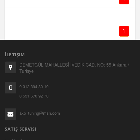
1
İLETIŞIM
DEMETGÜL MAHALLESİ İVEDİK CAD. NO: 55 Ankara /
Türkiye
0 312 394 30 19
0 531 670 92 70
ako_tuning@msn.com
SATIŞ SERVISI