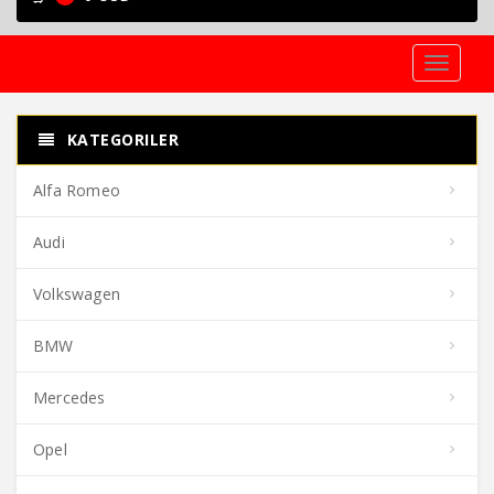
Toggle
navigati
KATEGORILER
Alfa Romeo
Audi
Volkswagen
BMW
Mercedes
Opel