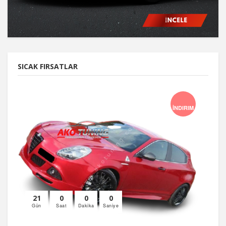
SICAK FIRSATLAR
İNDIRIM
21
0
0
0
Gün
Saat
Dakika
Saniye