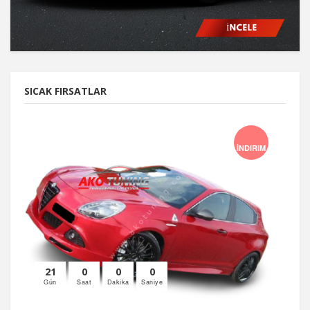
SICAK FIRSATLAR
İNDIRIM
21
0
0
0
Gün
Saat
Dakika
Saniye