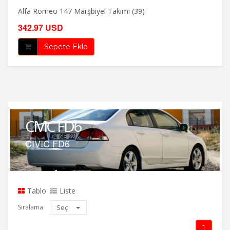
Alfa Romeo 147 Marşbiyel Takımı (39)
342.97 USD
Sepete Ekle
CIVIC FD6
CIVIC FD6
Tablo
Liste
Sıralama
Seç
1