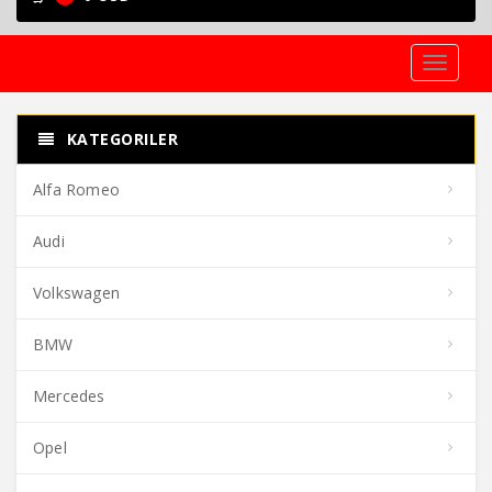
Toggle
navigati
KATEGORILER
Alfa Romeo
Audi
Volkswagen
BMW
Mercedes
Opel