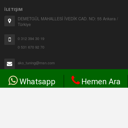
İLETIŞIM
DEMETGÜL MAHALLESİ İVEDİK CAD. NO: 55 Ankara /
Türkiye
0 312 394 30 19
0 531 670 92 70
ako_tuning@msn.com
SATIŞ SERVISI
Whatsapp
Hemen Ara
Sincan Diş
Hesabım
Ürün Takip
Sıkça Sorulan Sorular
Özel Ürünler
Yardım Masası