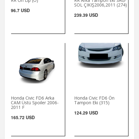
RR Ön Lip (O)
RR Arka Tampon Eki SAĞ-
SOL ÇIKIŞ2006,2011 (274)
96.7 USD
239.39 USD
Honda Civic FD6 Arka
Honda Civic FD6 Ön
CAM Üstü Spoiler 2006-
Tampon Eki (315)
2011 F
124.29 USD
165.72 USD