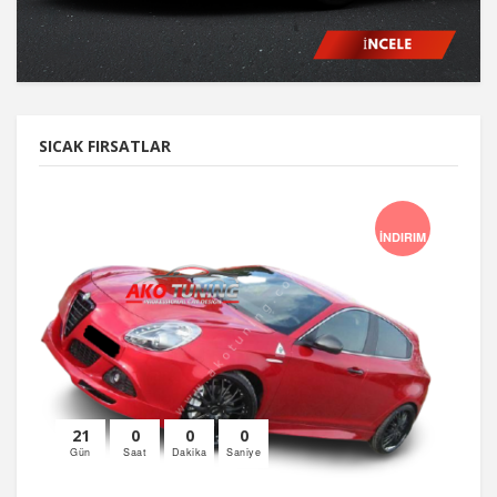
SICAK FIRSATLAR
İNDIRIM
21
0
0
0
Gün
Saat
Dakika
Saniye