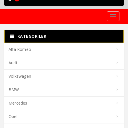
Toggle
navigati
KATEGORILER
Alfa Romeo
Audi
Volkswagen
BMW
Mercedes
Opel