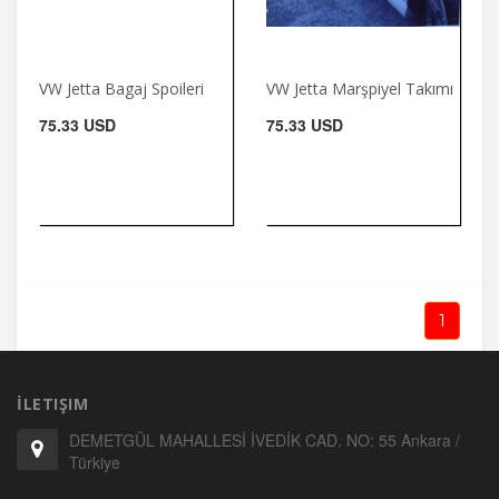
VW Jetta Bagaj Spoileri
VW Jetta Marşpiyel Takımı
75.33 USD
75.33 USD
1
İLETIŞIM
DEMETGÜL MAHALLESİ İVEDİK CAD. NO: 55 Ankara /
Türkiye