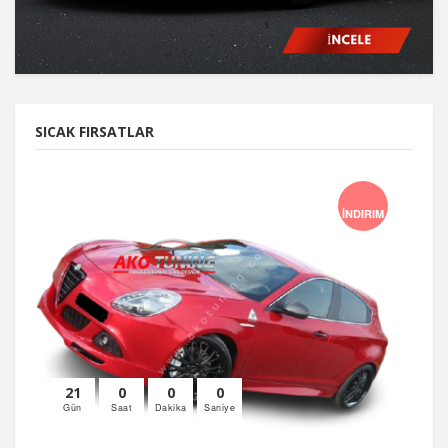
SICAK FIRSATLAR
İNDIRIM
21
0
0
0
Gün
Saat
Dakika
Saniye