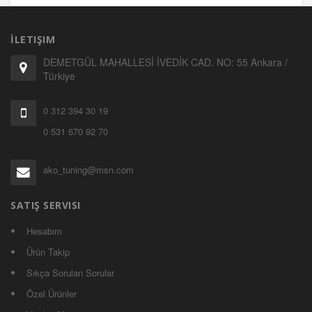
İLETIŞIM
DEMETGÜL MAHALLESİ İVEDİK CAD. NO: 55 Ankara /
Türkiye
0 312 394 30 19
0 531 670 92 70
ako_tuning@msn.com
SATIŞ SERVISI
Hesabım
Ürün Takip
Sıkça Sorulan Sorular
Özel Ürünler