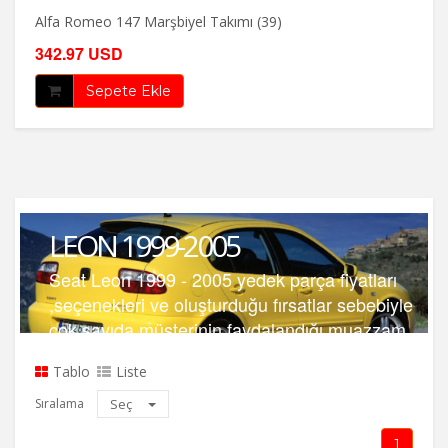
Alfa Romeo 147 Marşbiyel Takımı (39)
342.97 USD
Sepete Ekle
LEON 1999-2005
Seat Leon 1999 - 2005 yedek parça fiyatları
,seçenekleri ve oluşturduğu fırsatlar sebebiyle
çok sayıda müşterinin faydalandığı muazzam
bir pazarı gözler önüne sermektedir.
Tablo
Liste
Sıralama
Seç
1