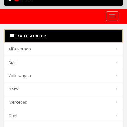
Toggle
navigati
KATEGORILER
Alfa Romeo
Audi
Volkswagen
BMW
Mercedes
Opel