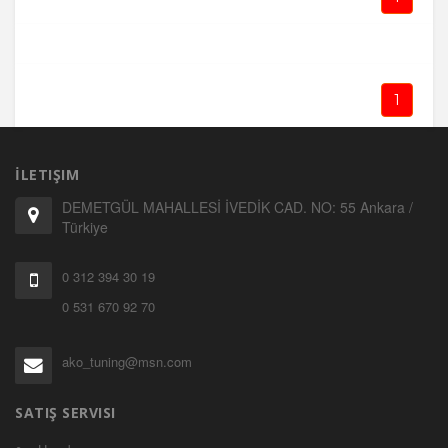
1
İLETIŞIM
DEMETGÜL MAHALLESİ İVEDİK CAD. NO: 55 Ankara /
Türkiye
0 312 394 30 19
0 531 670 92 70
ako_tuning@msn.com
SATIŞ SERVISI