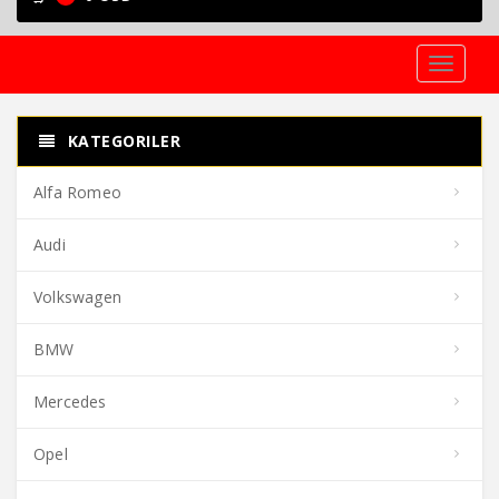
Toggle
navigati
KATEGORILER
Alfa Romeo
Audi
Volkswagen
BMW
Mercedes
Opel