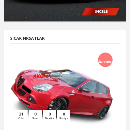
SICAK FIRSATLAR
İNDIRIM
21
0
0
0
Gün
Saat
Dakika
Saniye