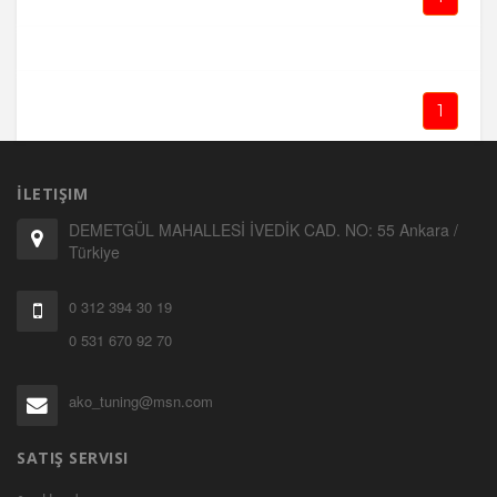
1
İLETIŞIM
DEMETGÜL MAHALLESİ İVEDİK CAD. NO: 55 Ankara /
Türkiye
0 312 394 30 19
0 531 670 92 70
ako_tuning@msn.com
SATIŞ SERVISI