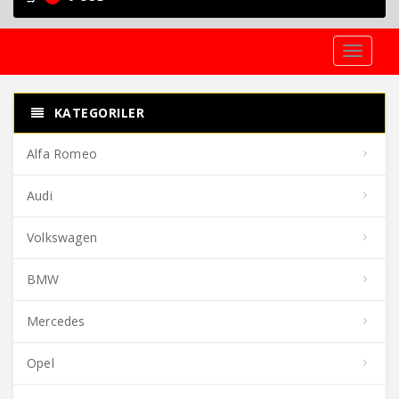
Toggle
navigati
KATEGORILER
Alfa Romeo
Audi
Volkswagen
BMW
Mercedes
Opel