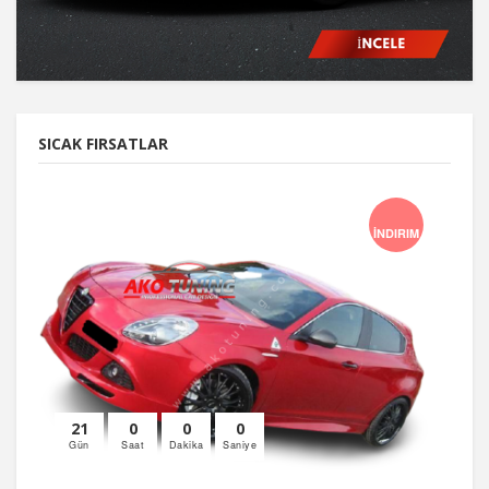
SICAK FIRSATLAR
İNDIRIM
21
0
0
0
Gün
Saat
Dakika
Saniye