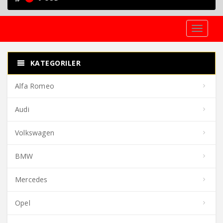
Toggle
navigati
KATEGORILER
Alfa Romeo
Audi
Volkswagen
BMW
Mercedes
Opel