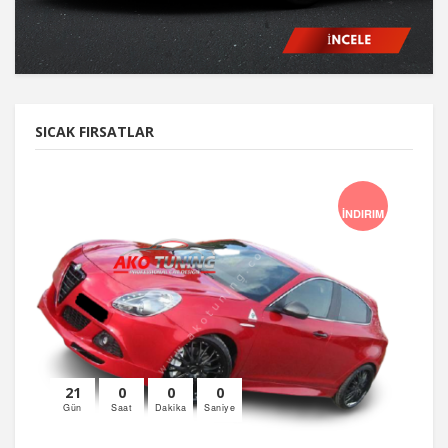
SICAK FIRSATLAR
İNDIRIM
21
0
0
0
Gün
Saat
Dakika
Saniye