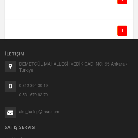
1
İLETIŞIM
DEMETGÜL MAHALLESİ İVEDİK CAD. NO: 55 Ankara /
Türkiye
0 312 394 30 19
0 531 670 92 70
ako_tuning@msn.com
SATIŞ SERVISI