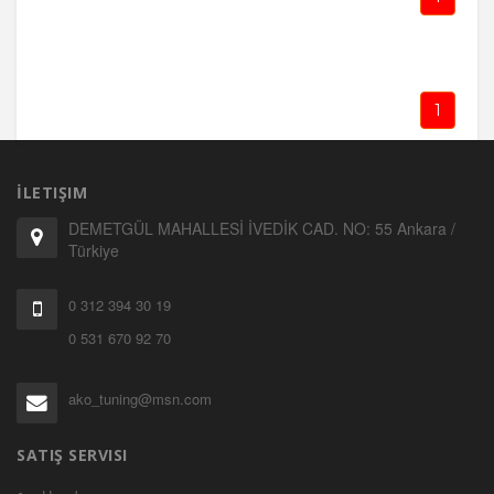
1
İLETIŞIM
DEMETGÜL MAHALLESİ İVEDİK CAD. NO: 55 Ankara /
Türkiye
0 312 394 30 19
0 531 670 92 70
ako_tuning@msn.com
SATIŞ SERVISI