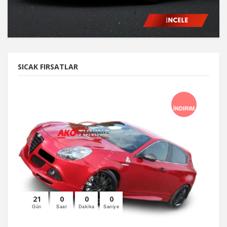
SICAK FIRSATLAR
İNDIRIM
21
0
0
0
Gün
Saat
Dakika
Saniye