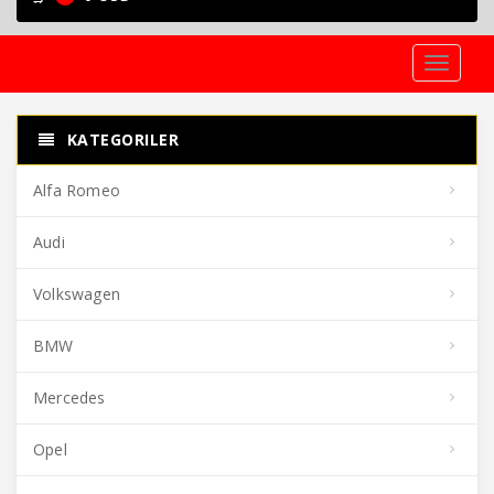
Toggle
navigati
KATEGORILER
Alfa Romeo
Audi
Volkswagen
BMW
Mercedes
Opel