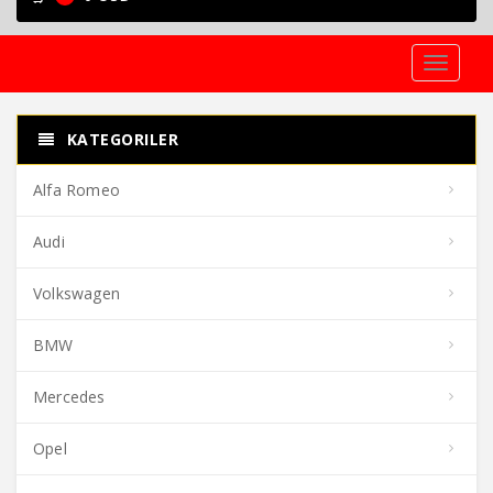
Toggle
navigati
KATEGORILER
Alfa Romeo
Audi
Volkswagen
BMW
Mercedes
Opel