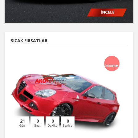
SICAK FIRSATLAR
İNDIRIM
21
0
0
0
Gün
Saat
Dakika
Saniye