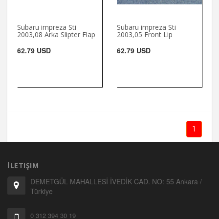
Subaru impreza Sti
Subaru impreza Sti
2003,08 Arka Slipter Flap
2003,05 Front Lip
62.79 USD
62.79 USD
1
İLETIŞIM
DEMETGÜL MAHALLESİ İVEDİK CAD. NO: 55 Ankara /
Türkiye
0 312 394 30 19