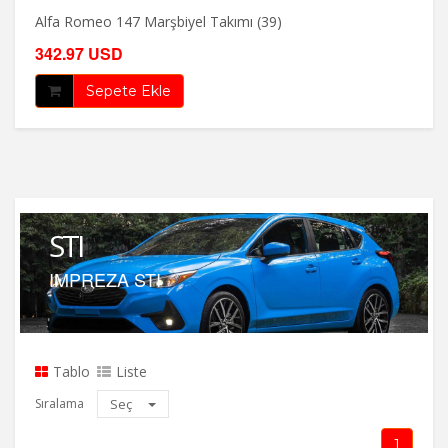
Alfa Romeo 147 Marşbiyel Takımı (39)
342.97 USD
Sepete Ekle
STI
IMPREZA STI
Tablo
Liste
Sıralama
Seç
1