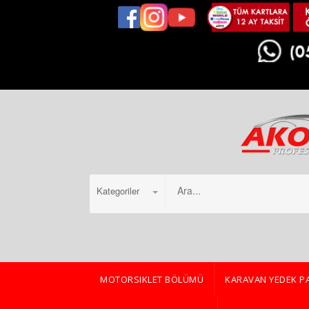
Kategoriler
MOTORSIKLET BÖLÜMÜ
KARAVAN YEDEK P