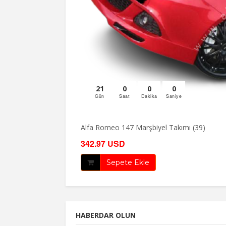
21
0
0
0
Gün
Saat
Dakika
Saniye
Alfa Romeo 147 Marşbiyel Takımı (39)
342.97 USD
Sepete Ekle
HABERDAR OLUN