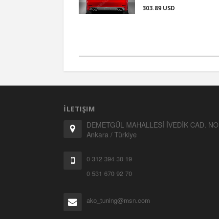
303.89 USD
İLETIŞIM
DEMETGÜL MAHALLESİ İVEDİK CAD. NO:
Ankara / Türkiye
0 312 394 30 19
0 531 670 92 70
ako_tuning@msn.com