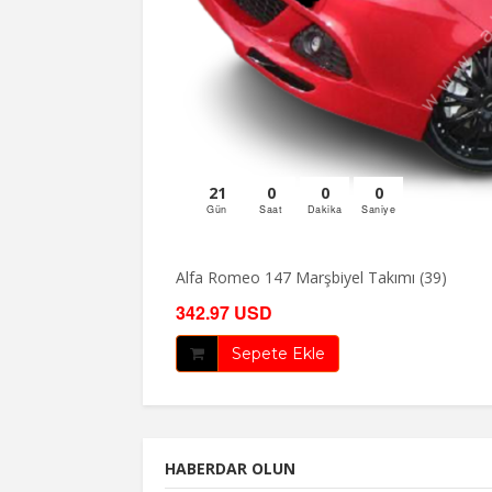
21
0
0
0
Gün
Saat
Dakika
Saniye
Alfa Romeo 147 Marşbiyel Takımı (39)
342.97 USD
Sepete Ekle
HABERDAR OLUN