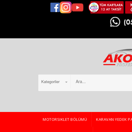
Kategoriler
MOTORSIKLET BÖLÜMÜ
KARAVAN YEDEK P