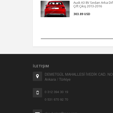
Audi A3 8V Sedan Arka Dif
Çift Çıkış 2013-2016
303.89 USD
İLETIŞIM
DEMETGÜL MAHALLESİ İVEDİK CAD. NO:
Ankara / Türkiye
0 312 394 30 19
0 531 670 92 70