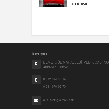
303.89 USD
İLETIŞIM
DEMETGÜL MAHALLESİ İVEDİK CAD. NO:
Ankara / Türkiye
0 312 394 30 19
0 531 670 92 70
ako_tuning@msn.com