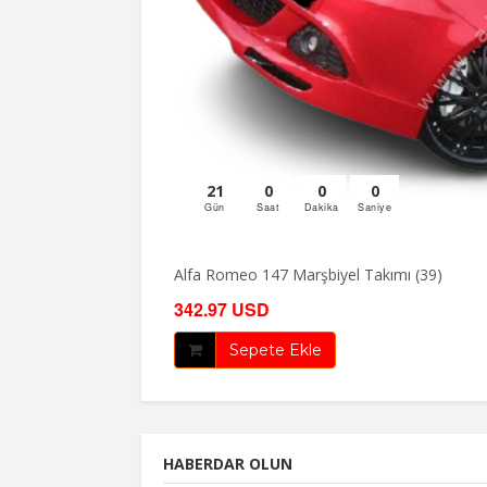
21
0
0
0
Gün
Saat
Dakika
Saniye
Alfa Romeo 147 Marşbiyel Takımı (39)
342.97 USD
Sepete Ekle
HABERDAR OLUN