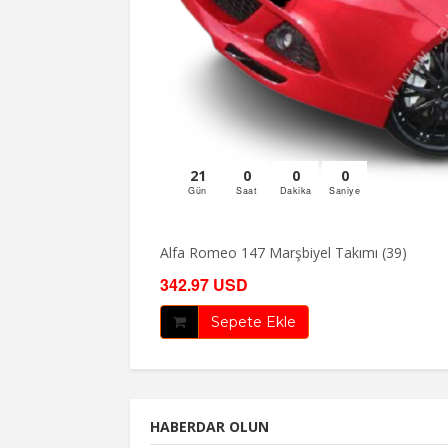
21
0
0
0
Gün
Saat
Dakika
Saniye
Alfa Romeo 147 Marşbiyel Takımı (39)
342.97 USD
Sepete Ekle
HABERDAR OLUN