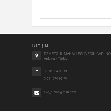
İLETIŞIM
DEMETGÜL MAHALLESİ İVEDİK CAD. NO:
Ankara / Türkiye
0 312 394 30 19
0 531 670 92 70
ako_tuning@msn.com