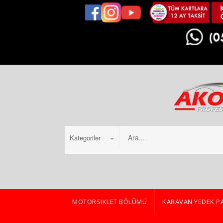
Kategoriler
MOTORSIKLET BÖLÜMÜ
KARAVAN YEDEK P